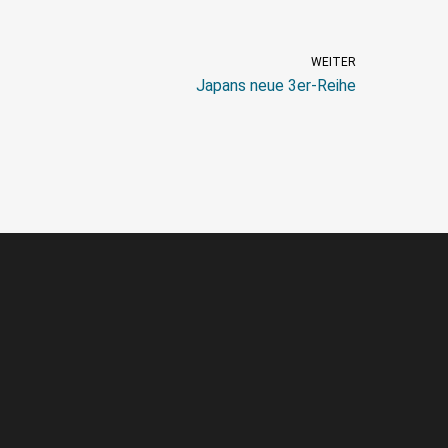
WEITER
Japans neue 3er-Reihe
© zweirad-spass.de
Impressum
|
Datenschutz