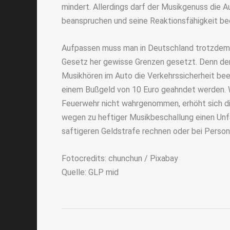
mindert. Allerdings darf der Musikgenuss die 
beanspruchen und seine Reaktionsfähigkeit bee
Aufpassen muss man in Deutschland trotzdem
Gesetz her gewisse Grenzen gesetzt. Denn der
Musikhören im Auto die Verkehrssicherheit beei
einem Bußgeld von 10 Euro geahndet werden. Wi
Feuerwehr nicht wahrgenommen, erhöht sich di
wegen zu heftiger Musikbeschallung einen Unfal
saftigeren Geldstrafe rechnen oder bei Person
Fotocredits: chunchun / Pixabay
Quelle: GLP mid