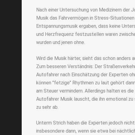
Nach einer Untersuchung von Medizinern der Jo
Musik das Fahrvermögen in Stress-Situationen
Entspannungsmusik ergaben, dass keine Unters
und Herzfrequenz festzustellen waren zwische
wurden und jenen ohne.
Wird die Musik härter, sieht das schon anders 
Zum besseren Verständnis: Der Straßenverkehr
Autofahrer nach Einschätzung der Experten ohn
können "fetzige" Rhythmen zu laut gehört dann 
am Steuer vermindern. Allerdings halten es die
Autofahrer Musik lauscht, die ihn emotional z
zu sehr ab.
Unterm Strich haben die Experten jedoch nich
insbesondere dann, wenn sie etwa bei nächtlic