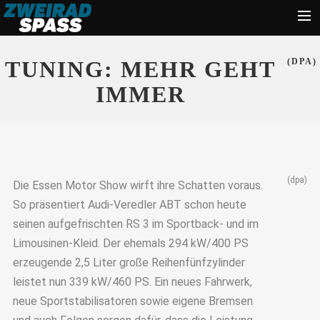
Start
TUNING: MEHR GEHT
(DPA)
News
IMMER
Zubehör
Tipps
Ratgeber
(dpa)
Die Essen Motor Show wirft ihre Schatten voraus.
Suche
So präsentiert Audi-Veredler ABT schon heute
seinen aufgefrischten RS 3 im Sportback- und im
Limousinen-Kleid. Der ehemals 294 kW/400 PS
erzeugende 2,5 Liter große Reihenfünfzylinder
leistet nun 339 kW/460 PS. Ein neues Fahrwerk,
neue Sportstabilisatoren sowie eigene Bremsen