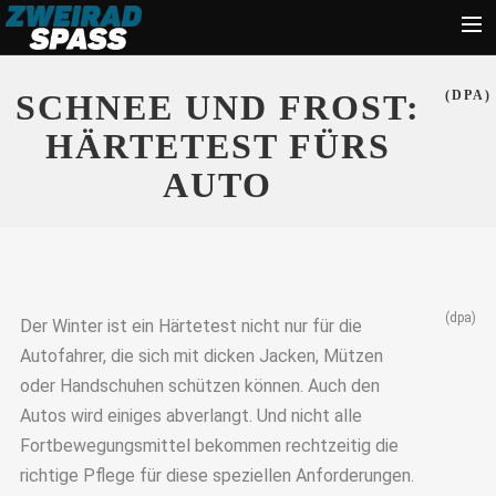
Start
SCHNEE UND FROST:
(DPA)
News
HÄRTETEST FÜRS
Zubehör
AUTO
Tipps
Ratgeber
Suche
(dpa)
Der Winter ist ein Härtetest nicht nur für die
Autofahrer, die sich mit dicken Jacken, Mützen
oder Handschuhen schützen können. Auch den
Autos wird einiges abverlangt. Und nicht alle
Fortbewegungsmittel bekommen rechtzeitig die
richtige Pflege für diese speziellen Anforderungen.