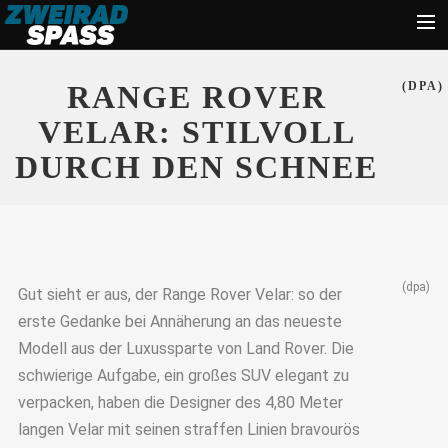
Start
RANGE ROVER
(DPA)
News
VELAR: STILVOLL
Zubehör
DURCH DEN SCHNEE
Tipps
Ratgeber
Suche
(dpa)
Gut sieht er aus, der Range Rover Velar: so der
erste Gedanke bei Annäherung an das neueste
Modell aus der Luxussparte von Land Rover. Die
schwierige Aufgabe, ein großes SUV elegant zu
verpacken, haben die Designer des 4,80 Meter
langen Velar mit seinen straffen Linien bravourös