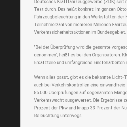
Deutsches Kraftfahrzeuggewerbe (ZDK) seit me
Test durch. Das heißt konkret: Im ganzen Okto
Fahrzeugbeleuchtung in den Werkstätten der K
Teilnehmerzahl von mehreren Millionen Fahrze
Verkehrssicherheitsaktionen im Bundesgebiet.
"Bei der Überprüfung wird die gesamte vorgesc
genommen", heißt es bei den Organisatoren. K
Ersatzteile und umfangreiche Einstellarbeiten
Wenn alles passt, gibt es die bekannte Licht-
auch bei Verkehrskontrollen eine einwandfreie 
85.000 Überprüfungen auf sogenannten Mängel
Verkehrswacht ausgewertet. Die Ergebnisse zei
Prozent der Pkw und knapp 33 Prozent der Nu
Beleuchtung unterwegs.