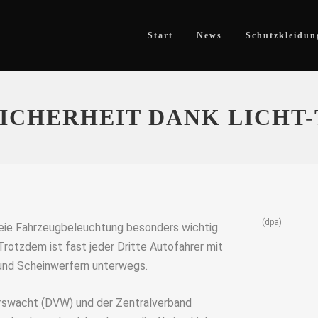
Start
News
Schutzkleidun
ICHERHEIT DANK LICHT-
(dpa)
reie Fahrzeugbeleuchtung besonders wichtig.
rotzdem ist fast jeder Dritte Autofahrer mit
und Scheinwerfern unterwegs.
rswacht (DVW) und der Zentralverband