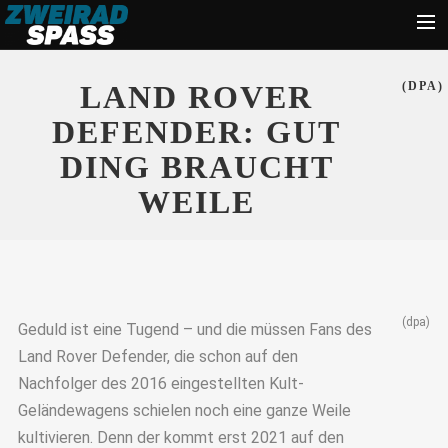
Start
LAND ROVER
(DPA)
News
DEFENDER: GUT
Zubehör
DING BRAUCHT
Tipps
WEILE
Ratgeber
Suche
(dpa)
Geduld ist eine Tugend – und die müssen Fans des
Land Rover Defender, die schon auf den
Nachfolger des 2016 eingestellten Kult-
Geländewagens schielen noch eine ganze Weile
kultivieren. Denn der kommt erst 2021 auf den