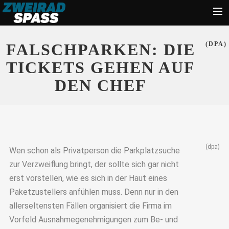
Start
FALSCHPARKEN: DIE
(DPA)
News
TICKETS GEHEN AUF
Zubehör
DEN CHEF
Tipps
Ratgeber
Suche
(dpa)
Wen schon als Privatperson die Parkplatzsuche
zur Verzweiflung bringt, der sollte sich gar nicht
erst vorstellen, wie es sich in der Haut eines
Paketzustellers anfühlen muss. Denn nur in den
allerseltensten Fällen organisiert die Firma im
Vorfeld Ausnahmegenehmigungen zum Be- und