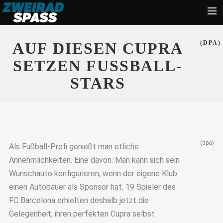
Start
AUF DIESEN CUPRA
(DPA)
News
SETZEN FUSSBALL-S
Zubehör
TARS
Tipps
Ratgeber
Suche
(dpa)
Als Fußball-Profi genießt man etliche
Annehmlichkeiten. Eine davon: Man kann sich sein
Wunschauto konfigurieren, wenn der eigene Klub
einen Autobauer als Sponsor hat. 19 Spieler des
FC Barcelona erhielten deshalb jetzt die
Gelegenheit, ihren perfekten Cupra selbst